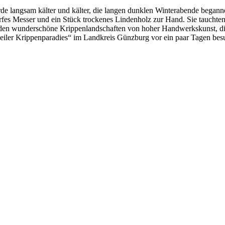
rde langsam kälter und kälter, die langen dunklen Winterabende begann
es Messer und ein Stück trockenes Lindenholz zur Hand. Sie tauchten ei
den wunderschöne Krippenlandschaften von hoher Handwerkskunst, die 
eiler Krippenparadies“ im Landkreis Günzburg vor ein paar Tagen besu