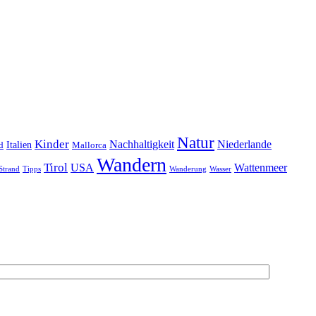
Natur
Kinder
Nachhaltigkeit
Niederlande
d
Italien
Mallorca
Wandern
Tirol
USA
Wattenmeer
Strand
Tipps
Wanderung
Wasser