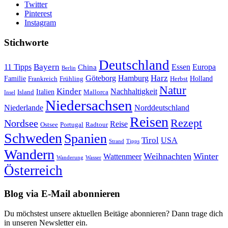
Twitter
Pinterest
Instagram
Stichworte
Deutschland
Bayern
11 Tipps
Essen
Europa
China
Berlin
Harz
Göteborg
Hamburg
Familie
Frankreich
Frühling
Holland
Herbst
Natur
Kinder
Nachhaltigkeit
Island
Italien
Mallorca
Insel
Niedersachsen
Niederlande
Norddeutschland
Reisen
Rezept
Nordsee
Reise
Portugal
Ostsee
Radtour
Schweden
Spanien
Tirol
USA
Strand
Tipps
Wandern
Weihnachten
Winter
Wattenmeer
Wanderung
Wasser
Österreich
Blog via E-Mail abonnieren
Du möchstest unsere aktuellen Beitäge abonnieren? Dann trage dich
in unseren Newsletter ein.