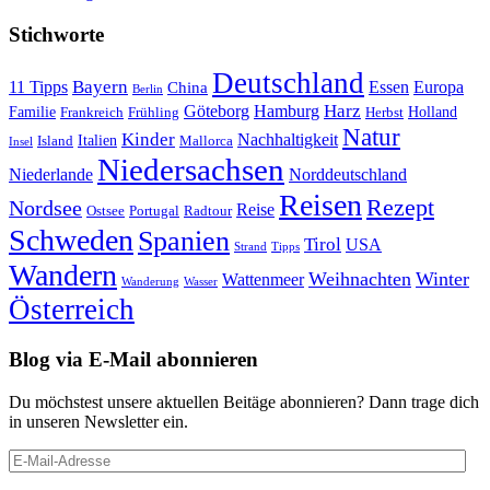
Stichworte
Deutschland
Bayern
11 Tipps
Essen
Europa
China
Berlin
Harz
Göteborg
Hamburg
Familie
Frankreich
Frühling
Holland
Herbst
Natur
Kinder
Nachhaltigkeit
Island
Italien
Mallorca
Insel
Niedersachsen
Niederlande
Norddeutschland
Reisen
Rezept
Nordsee
Reise
Portugal
Ostsee
Radtour
Schweden
Spanien
Tirol
USA
Strand
Tipps
Wandern
Weihnachten
Winter
Wattenmeer
Wanderung
Wasser
Österreich
Blog via E-Mail abonnieren
Du möchstest unsere aktuellen Beitäge abonnieren? Dann trage dich
in unseren Newsletter ein.
E-
Mail-