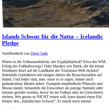
Islands Schwur für die Natur – Icelandic
Pledge
Veröffentlicht von
Dörte Saße
Waren es die Vulkanausbrüche, der Eyjafjallajökull? Etwa der WM-
Erfolg des Fußballzwergs? Oder Musiker wie Björk, die die kleine
Nordmeer-Insel auf die Landkarte der Tourismus-Welt rückten?
Jedenfalls explodieren seit einigen Jahren die Besucherzahlen auf
Island. Und leider sind, man muss es so sagen, immer auch
gedankenlose Idioten dabei: Trampeln empfindliche Pflanzen und
Moose nieder, behandeln die Einwohner als putzige Statisten oder
müssen gerettet werden, bevor sie im Vulkan oder im Gletschereis
sterben. Wer genau so NICHT reisen will, kann darauf einen Eid
leisten: den „Isländischen Schwur“. Er macht noch einmal