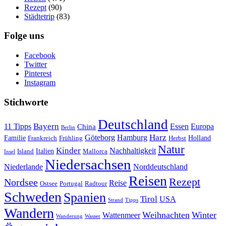
Rezept
(90)
Städtetrip
(83)
Folge uns
Facebook
Twitter
Pinterest
Instagram
Stichworte
Deutschland
Bayern
11 Tipps
Essen
Europa
China
Berlin
Harz
Göteborg
Hamburg
Familie
Frankreich
Frühling
Holland
Herbst
Natur
Kinder
Nachhaltigkeit
Island
Italien
Mallorca
Insel
Niedersachsen
Niederlande
Norddeutschland
Reisen
Rezept
Nordsee
Reise
Portugal
Ostsee
Radtour
Schweden
Spanien
Tirol
USA
Strand
Tipps
Wandern
Weihnachten
Winter
Wattenmeer
Wanderung
Wasser