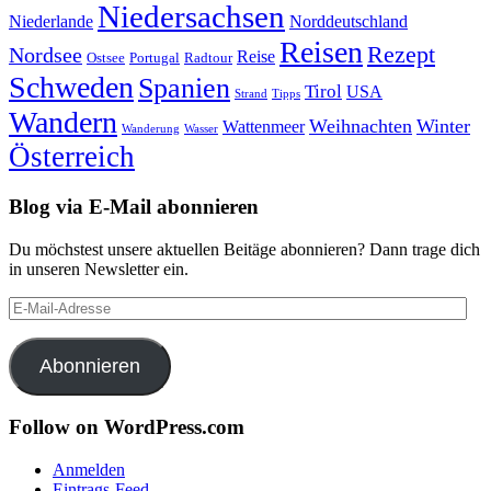
Niedersachsen
Niederlande
Norddeutschland
Reisen
Rezept
Nordsee
Reise
Portugal
Ostsee
Radtour
Schweden
Spanien
Tirol
USA
Strand
Tipps
Wandern
Weihnachten
Winter
Wattenmeer
Wanderung
Wasser
Österreich
Blog via E-Mail abonnieren
Du möchstest unsere aktuellen Beitäge abonnieren? Dann trage dich
in unseren Newsletter ein.
E-
Mail-
Adresse
Abonnieren
Follow on WordPress.com
Anmelden
Eintrags-Feed