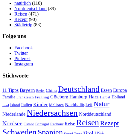
natürlich
(110)
Norddeutschland
(89)
Reisen
(471)
Rezept
(90)
Städtetrip
(83)
Folge uns
Facebook
Twitter
Pinterest
Instagram
Stichworte
Deutschland
Bayern
11 Tipps
Essen
Europa
China
Berlin
Harz
Göteborg
Hamburg
Familie
Frankreich
Frühling
Holland
Herbst
Natur
Kinder
Nachhaltigkeit
Island
Italien
Mallorca
Insel
Niedersachsen
Niederlande
Norddeutschland
Reisen
Rezept
Nordsee
Reise
Portugal
Ostsee
Radtour
Schweden
Spanien
Tirol
USA
Strand
Tipps