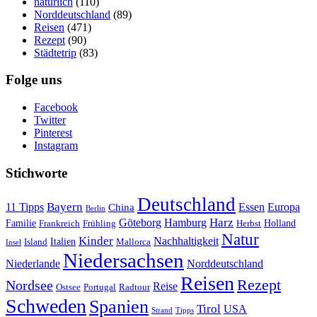
natürlich
(110)
Norddeutschland
(89)
Reisen
(471)
Rezept
(90)
Städtetrip
(83)
Folge uns
Facebook
Twitter
Pinterest
Instagram
Stichworte
Deutschland
Bayern
11 Tipps
Essen
Europa
China
Berlin
Harz
Göteborg
Hamburg
Familie
Frankreich
Frühling
Holland
Herbst
Natur
Kinder
Nachhaltigkeit
Island
Italien
Mallorca
Insel
Niedersachsen
Niederlande
Norddeutschland
Reisen
Rezept
Nordsee
Reise
Portugal
Ostsee
Radtour
Schweden
Spanien
Tirol
USA
Strand
Tipps