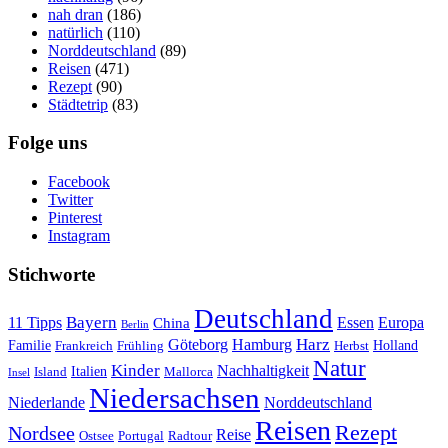
nah dran
(186)
natürlich
(110)
Norddeutschland
(89)
Reisen
(471)
Rezept
(90)
Städtetrip
(83)
Folge uns
Facebook
Twitter
Pinterest
Instagram
Stichworte
Deutschland
Bayern
11 Tipps
Essen
Europa
China
Berlin
Harz
Göteborg
Hamburg
Familie
Frankreich
Frühling
Holland
Herbst
Natur
Kinder
Nachhaltigkeit
Island
Italien
Mallorca
Insel
Niedersachsen
Niederlande
Norddeutschland
Reisen
Rezept
Nordsee
Reise
Portugal
Ostsee
Radtour