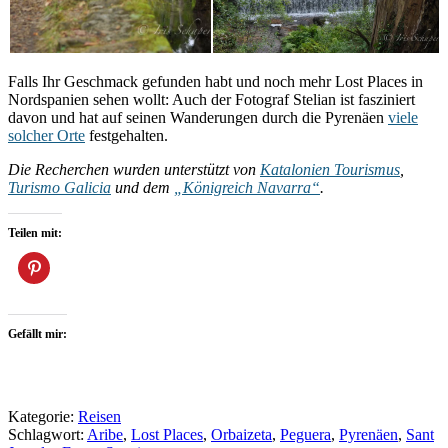
Falls Ihr Geschmack gefunden habt und noch mehr Lost Places in
Nordspanien sehen wollt: Auch der Fotograf Stelian ist fasziniert
davon und hat auf seinen Wanderungen durch die Pyrenäen
viele
solcher Orte
festgehalten.
Die Recherchen wurden unterstützt von
Katalonien Tourismus
,
Turismo Galicia
und dem
„Königreich Navarra“
.
Teilen mit:
Gefällt mir:
Kategorie:
Reisen
Schlagwort:
Aribe
,
Lost Places
,
Orbaizeta
,
Peguera
,
Pyrenäen
,
Sant