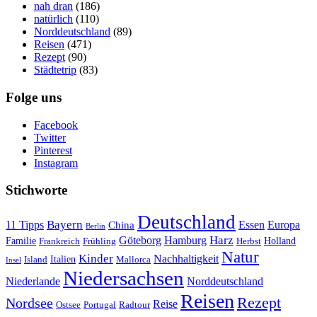
nah dran
(186)
natürlich
(110)
Norddeutschland
(89)
Reisen
(471)
Rezept
(90)
Städtetrip
(83)
Folge uns
Facebook
Twitter
Pinterest
Instagram
Stichworte
Deutschland
Bayern
11 Tipps
Essen
Europa
China
Berlin
Harz
Göteborg
Hamburg
Familie
Frankreich
Frühling
Holland
Herbst
Natur
Kinder
Nachhaltigkeit
Island
Italien
Mallorca
Insel
Niedersachsen
Niederlande
Norddeutschland
Reisen
Rezept
Nordsee
Reise
Portugal
Ostsee
Radtour