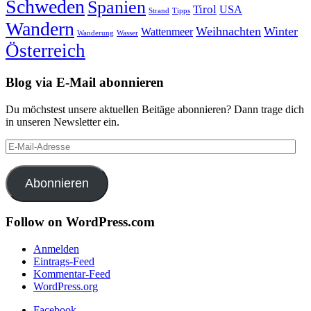
Schweden
Spanien
Tirol
USA
Strand
Tipps
Wandern
Weihnachten
Winter
Wattenmeer
Wanderung
Wasser
Österreich
Blog via E-Mail abonnieren
Du möchstest unsere aktuellen Beitäge abonnieren? Dann trage dich
in unseren Newsletter ein.
E-
Mail-
Adresse
Abonnieren
Follow on WordPress.com
Anmelden
Eintrags-Feed
Kommentar-Feed
WordPress.org
Facebook