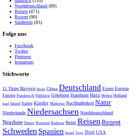
natürlich
(110)
Norddeutschland
(89)
Reisen
(471)
Rezept
(90)
Städtetrip
(83)
Folge uns
Facebook
Twitter
Pinterest
Instagram
Stichworte
Deutschland
Bayern
11 Tipps
Essen
Europa
China
Berlin
Harz
Göteborg
Hamburg
Familie
Frankreich
Frühling
Holland
Herbst
Natur
Kinder
Nachhaltigkeit
Island
Italien
Mallorca
Insel
Niedersachsen
Niederlande
Norddeutschland
Reisen
Rezept
Nordsee
Reise
Portugal
Ostsee
Radtour
Schweden
Spanien
Tirol
USA
Strand
Tipps