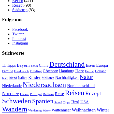
Reisen
(471)
Rezept
(90)
Städtetrip
(83)
Folge uns
Facebook
Twitter
Pinterest
Instagram
Stichworte
Deutschland
Bayern
11 Tipps
Essen
Europa
China
Berlin
Harz
Göteborg
Hamburg
Familie
Frankreich
Frühling
Holland
Herbst
Natur
Kinder
Nachhaltigkeit
Island
Italien
Mallorca
Insel
Niedersachsen
Niederlande
Norddeutschland
Reisen
Rezept
Nordsee
Reise
Portugal
Ostsee
Radtour
Schweden
Spanien
Tirol
USA
Strand
Tipps
Wandern
Weihnachten
Winter
Wattenmeer
Wanderung
Wasser