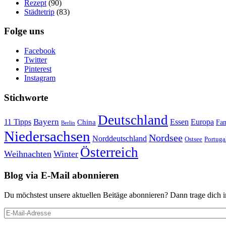
Rezept
(90)
Städtetrip
(83)
Folge uns
Facebook
Twitter
Pinterest
Instagram
Stichworte
Deutschland
Bayern
11 Tipps
Essen
Europa
China
Fam
Berlin
Niedersachsen
Nordsee
Norddeutschland
Portuga
Ostsee
Österreich
Weihnachten
Winter
Blog via E-Mail abonnieren
Du möchstest unsere aktuellen Beitäge abonnieren? Dann trage dich i
E-
Mail-