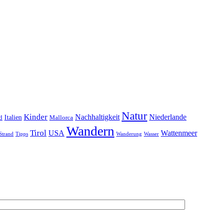
Natur
Kinder
Nachhaltigkeit
Niederlande
d
Italien
Mallorca
Wandern
Tirol
USA
Wattenmeer
Strand
Tipps
Wanderung
Wasser