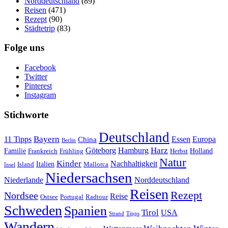
Norddeutschland
(89)
Reisen
(471)
Rezept
(90)
Städtetrip
(83)
Folge uns
Facebook
Twitter
Pinterest
Instagram
Stichworte
Deutschland
Bayern
11 Tipps
Essen
Europa
China
Berlin
Harz
Göteborg
Hamburg
Familie
Frankreich
Frühling
Holland
Herbst
Natur
Kinder
Nachhaltigkeit
Island
Italien
Mallorca
Insel
Niedersachsen
Niederlande
Norddeutschland
Reisen
Rezept
Nordsee
Reise
Portugal
Ostsee
Radtour
Schweden
Spanien
Tirol
USA
Strand
Tipps
Wandern