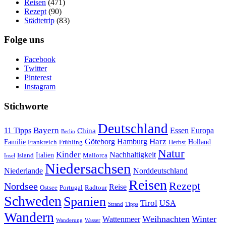
Reisen
(471)
Rezept
(90)
Städtetrip
(83)
Folge uns
Facebook
Twitter
Pinterest
Instagram
Stichworte
Deutschland
Bayern
11 Tipps
Essen
Europa
China
Berlin
Harz
Göteborg
Hamburg
Familie
Frankreich
Frühling
Holland
Herbst
Natur
Kinder
Nachhaltigkeit
Island
Italien
Mallorca
Insel
Niedersachsen
Niederlande
Norddeutschland
Reisen
Rezept
Nordsee
Reise
Portugal
Ostsee
Radtour
Schweden
Spanien
Tirol
USA
Strand
Tipps
Wandern
Weihnachten
Winter
Wattenmeer
Wanderung
Wasser