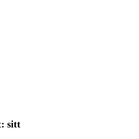
t:
sitt