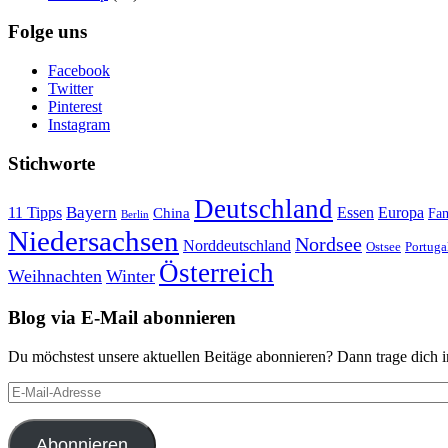
Folge uns
Facebook
Twitter
Pinterest
Instagram
Stichworte
Deutschland
Bayern
11 Tipps
Essen
Europa
China
Fam
Berlin
Niedersachsen
Nordsee
Norddeutschland
Portuga
Ostsee
Österreich
Weihnachten
Winter
Blog via E-Mail abonnieren
Du möchstest unsere aktuellen Beitäge abonnieren? Dann trage dich i
E-
Mail-
Adresse
Abonnieren