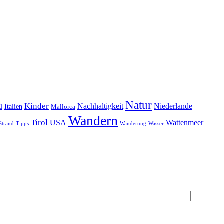
Natur
Kinder
Nachhaltigkeit
Niederlande
d
Italien
Mallorca
Wandern
Tirol
USA
Wattenmeer
Strand
Tipps
Wanderung
Wasser