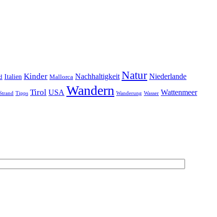
Natur
Kinder
Nachhaltigkeit
Niederlande
d
Italien
Mallorca
Wandern
Tirol
USA
Wattenmeer
Strand
Tipps
Wanderung
Wasser