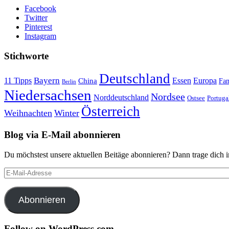
Facebook
Twitter
Pinterest
Instagram
Stichworte
Deutschland
Bayern
11 Tipps
Essen
Europa
China
Fam
Berlin
Niedersachsen
Nordsee
Norddeutschland
Portuga
Ostsee
Österreich
Weihnachten
Winter
Blog via E-Mail abonnieren
Du möchstest unsere aktuellen Beitäge abonnieren? Dann trage dich i
E-
Mail-
Adresse
Abonnieren
Follow on WordPress.com