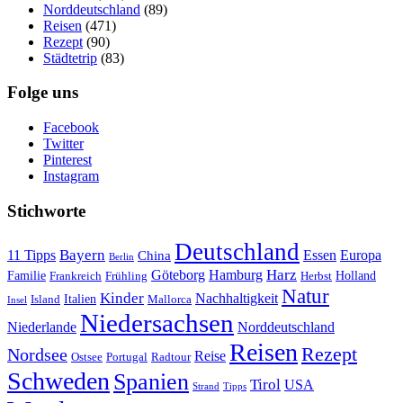
Norddeutschland
(89)
Reisen
(471)
Rezept
(90)
Städtetrip
(83)
Folge uns
Facebook
Twitter
Pinterest
Instagram
Stichworte
Deutschland
Bayern
11 Tipps
Essen
Europa
China
Berlin
Harz
Göteborg
Hamburg
Familie
Frankreich
Frühling
Holland
Herbst
Natur
Kinder
Nachhaltigkeit
Island
Italien
Mallorca
Insel
Niedersachsen
Niederlande
Norddeutschland
Reisen
Rezept
Nordsee
Reise
Portugal
Ostsee
Radtour
Schweden
Spanien
Tirol
USA
Strand
Tipps