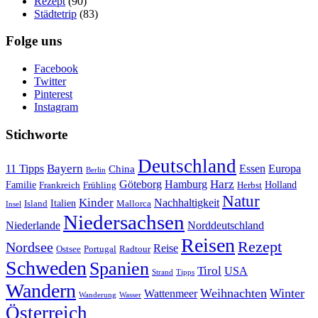
Rezept
(90)
Städtetrip
(83)
Folge uns
Facebook
Twitter
Pinterest
Instagram
Stichworte
Deutschland
Bayern
11 Tipps
Essen
Europa
China
Berlin
Harz
Göteborg
Hamburg
Familie
Frankreich
Frühling
Holland
Herbst
Natur
Kinder
Nachhaltigkeit
Island
Italien
Mallorca
Insel
Niedersachsen
Niederlande
Norddeutschland
Reisen
Rezept
Nordsee
Reise
Portugal
Ostsee
Radtour
Schweden
Spanien
Tirol
USA
Strand
Tipps
Wandern
Weihnachten
Winter
Wattenmeer
Wanderung
Wasser
Österreich