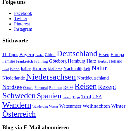
Folge uns
Facebook
Twitter
Pinterest
Instagram
Stichworte
Deutschland
Bayern
11 Tipps
Essen
Europa
China
Berlin
Harz
Göteborg
Hamburg
Familie
Frankreich
Frühling
Holland
Herbst
Natur
Kinder
Nachhaltigkeit
Island
Italien
Mallorca
Insel
Niedersachsen
Niederlande
Norddeutschland
Reisen
Rezept
Nordsee
Reise
Portugal
Ostsee
Radtour
Schweden
Spanien
Tirol
USA
Strand
Tipps
Wandern
Weihnachten
Winter
Wattenmeer
Wanderung
Wasser
Österreich
Blog via E-Mail abonnieren