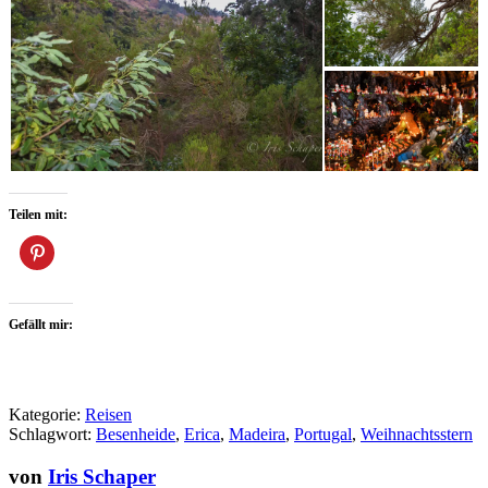
Teilen mit:
Gefällt mir:
Kategorie:
Reisen
Schlagwort:
Besenheide
,
Erica
,
Madeira
,
Portugal
,
Weihnachtsstern
von
Iris Schaper