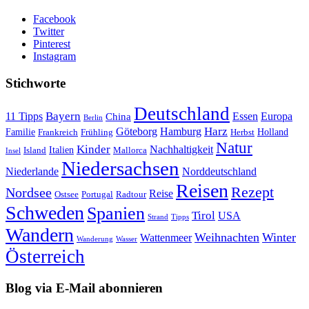
Facebook
Twitter
Pinterest
Instagram
Stichworte
Deutschland
Bayern
11 Tipps
Essen
Europa
China
Berlin
Harz
Göteborg
Hamburg
Familie
Frankreich
Frühling
Holland
Herbst
Natur
Kinder
Nachhaltigkeit
Island
Italien
Mallorca
Insel
Niedersachsen
Niederlande
Norddeutschland
Reisen
Rezept
Nordsee
Reise
Portugal
Ostsee
Radtour
Schweden
Spanien
Tirol
USA
Strand
Tipps
Wandern
Weihnachten
Winter
Wattenmeer
Wanderung
Wasser
Österreich
Blog via E-Mail abonnieren