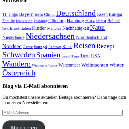
Stichworte
Deutschland
Bayern
11 Tipps
Essen
Europa
China
Berlin
Harz
Göteborg
Hamburg
Familie
Frankreich
Frühling
Holland
Herbst
Natur
Kinder
Nachhaltigkeit
Island
Italien
Mallorca
Insel
Niedersachsen
Niederlande
Norddeutschland
Reisen
Rezept
Nordsee
Reise
Portugal
Ostsee
Radtour
Schweden
Spanien
Tirol
USA
Strand
Tipps
Wandern
Weihnachten
Winter
Wattenmeer
Wanderung
Wasser
Österreich
Blog via E-Mail abonnieren
Du möchstest unsere aktuellen Beitäge abonnieren? Dann trage dich
in unseren Newsletter ein.
E-
Mail-
Adresse
Abonnieren