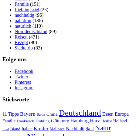
Familie
(151)
Lieblingsziel
(23)
nachhaltig
(96)
nah dran
(186)
natürlich
(110)
Norddeutschland
(89)
Reisen
(471)
Rezept
(90)
Städtetrip
(83)
Folge uns
Facebook
Twitter
Pinterest
Instagram
Stichworte
Deutschland
Bayern
11 Tipps
Essen
Europa
China
Berlin
Harz
Göteborg
Hamburg
Familie
Frankreich
Frühling
Holland
Herbst
Natur
Kinder
Nachhaltigkeit
Island
Italien
Mallorca
Insel