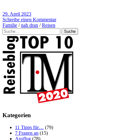
29. April 2023
Schreibe einen Kommentar
Familie
/
nah dran
/
Reisen
Suche
Kategorien
11 Tipps für…
(79)
7 Fragen an
(15)
Ausflug
(78)