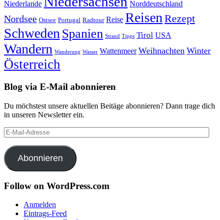
Niedersachsen
Niederlande
Norddeutschland
Reisen
Rezept
Nordsee
Reise
Portugal
Ostsee
Radtour
Schweden
Spanien
Tirol
USA
Strand
Tipps
Wandern
Weihnachten
Winter
Wattenmeer
Wanderung
Wasser
Österreich
Blog via E-Mail abonnieren
Du möchstest unsere aktuellen Beitäge abonnieren? Dann trage dich
in unseren Newsletter ein.
E-
Mail-
Adresse
Abonnieren
Follow on WordPress.com
Anmelden
Eintrags-Feed