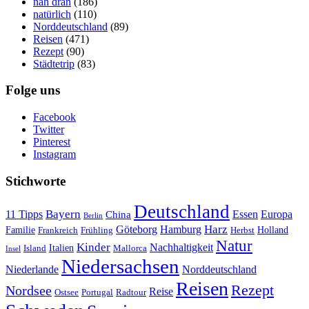
nah dran
(186)
natürlich
(110)
Norddeutschland
(89)
Reisen
(471)
Rezept
(90)
Städtetrip
(83)
Folge uns
Facebook
Twitter
Pinterest
Instagram
Stichworte
Deutschland
Bayern
11 Tipps
Essen
Europa
China
Berlin
Harz
Göteborg
Hamburg
Familie
Frankreich
Frühling
Holland
Herbst
Natur
Kinder
Nachhaltigkeit
Island
Italien
Mallorca
Insel
Niedersachsen
Niederlande
Norddeutschland
Reisen
Rezept
Nordsee
Reise
Portugal
Ostsee
Radtour