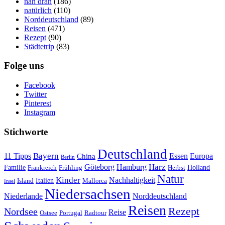
nah dran
(186)
natürlich
(110)
Norddeutschland
(89)
Reisen
(471)
Rezept
(90)
Städtetrip
(83)
Folge uns
Facebook
Twitter
Pinterest
Instagram
Stichworte
Deutschland
Bayern
11 Tipps
Essen
Europa
China
Berlin
Harz
Göteborg
Hamburg
Familie
Frankreich
Frühling
Holland
Herbst
Natur
Kinder
Nachhaltigkeit
Island
Italien
Mallorca
Insel
Niedersachsen
Niederlande
Norddeutschland
Reisen
Rezept
Nordsee
Reise
Portugal
Ostsee
Radtour