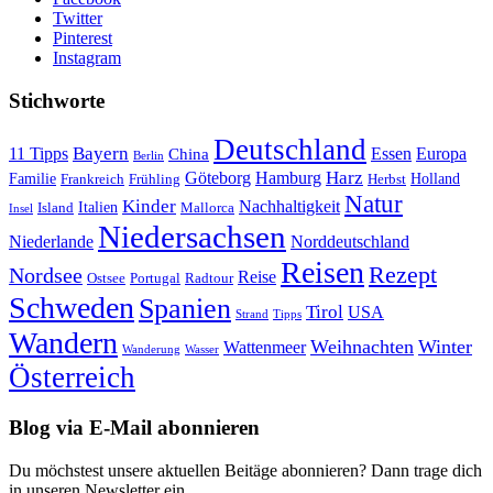
Twitter
Pinterest
Instagram
Stichworte
Deutschland
Bayern
11 Tipps
Essen
Europa
China
Berlin
Harz
Göteborg
Hamburg
Familie
Frankreich
Frühling
Holland
Herbst
Natur
Kinder
Nachhaltigkeit
Island
Italien
Mallorca
Insel
Niedersachsen
Niederlande
Norddeutschland
Reisen
Rezept
Nordsee
Reise
Portugal
Ostsee
Radtour
Schweden
Spanien
Tirol
USA
Strand
Tipps
Wandern
Weihnachten
Winter
Wattenmeer
Wanderung
Wasser
Österreich
Blog via E-Mail abonnieren
Du möchstest unsere aktuellen Beitäge abonnieren? Dann trage dich
in unseren Newsletter ein.