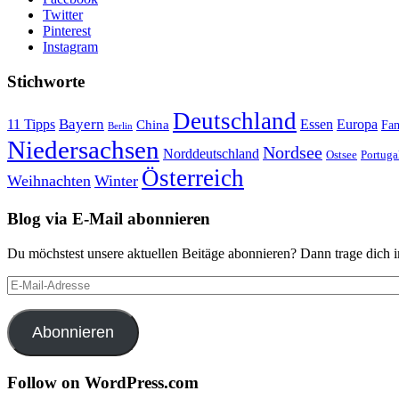
Twitter
Pinterest
Instagram
Stichworte
Deutschland
Bayern
11 Tipps
Essen
Europa
China
Fam
Berlin
Niedersachsen
Nordsee
Norddeutschland
Portuga
Ostsee
Österreich
Weihnachten
Winter
Blog via E-Mail abonnieren
Du möchstest unsere aktuellen Beitäge abonnieren? Dann trage dich i
E-
Mail-
Adresse
Abonnieren
Follow on WordPress.com