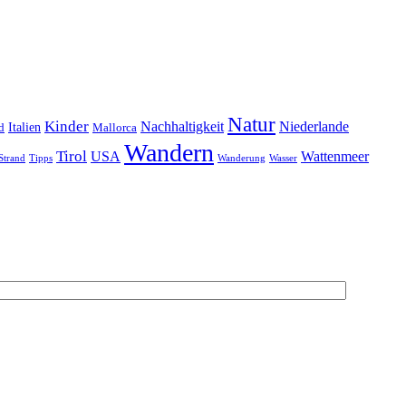
Natur
Kinder
Nachhaltigkeit
Niederlande
d
Italien
Mallorca
Wandern
Tirol
USA
Wattenmeer
Strand
Tipps
Wanderung
Wasser