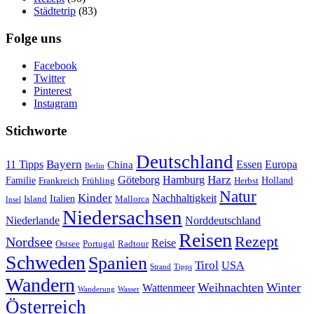
Städtetrip
(83)
Folge uns
Facebook
Twitter
Pinterest
Instagram
Stichworte
Deutschland
Bayern
11 Tipps
Essen
Europa
China
Berlin
Harz
Göteborg
Hamburg
Familie
Frankreich
Frühling
Holland
Herbst
Natur
Kinder
Nachhaltigkeit
Island
Italien
Mallorca
Insel
Niedersachsen
Niederlande
Norddeutschland
Reisen
Rezept
Nordsee
Reise
Portugal
Ostsee
Radtour
Schweden
Spanien
Tirol
USA
Strand
Tipps
Wandern
Weihnachten
Winter
Wattenmeer
Wanderung
Wasser
Österreich