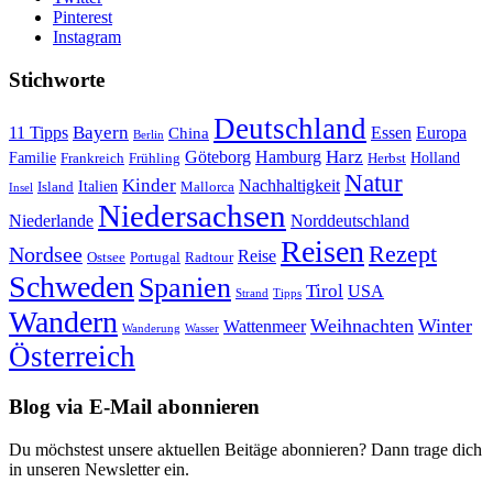
Pinterest
Instagram
Stichworte
Deutschland
Bayern
11 Tipps
Essen
Europa
China
Berlin
Harz
Göteborg
Hamburg
Familie
Frankreich
Frühling
Holland
Herbst
Natur
Kinder
Nachhaltigkeit
Island
Italien
Mallorca
Insel
Niedersachsen
Niederlande
Norddeutschland
Reisen
Rezept
Nordsee
Reise
Portugal
Ostsee
Radtour
Schweden
Spanien
Tirol
USA
Strand
Tipps
Wandern
Weihnachten
Winter
Wattenmeer
Wanderung
Wasser
Österreich
Blog via E-Mail abonnieren
Du möchstest unsere aktuellen Beitäge abonnieren? Dann trage dich
in unseren Newsletter ein.