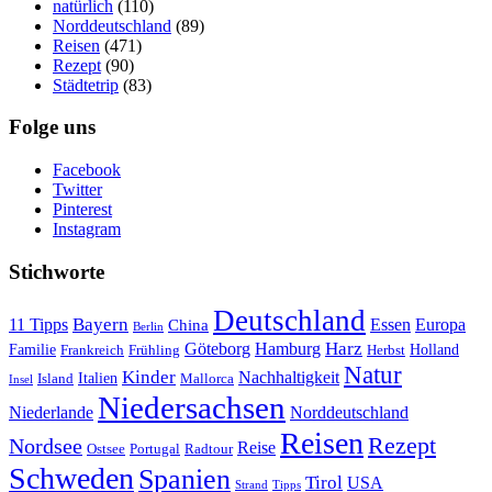
natürlich
(110)
Norddeutschland
(89)
Reisen
(471)
Rezept
(90)
Städtetrip
(83)
Folge uns
Facebook
Twitter
Pinterest
Instagram
Stichworte
Deutschland
Bayern
11 Tipps
Essen
Europa
China
Berlin
Harz
Göteborg
Hamburg
Familie
Frankreich
Frühling
Holland
Herbst
Natur
Kinder
Nachhaltigkeit
Island
Italien
Mallorca
Insel
Niedersachsen
Niederlande
Norddeutschland
Reisen
Rezept
Nordsee
Reise
Portugal
Ostsee
Radtour
Schweden
Spanien
Tirol
USA
Strand
Tipps