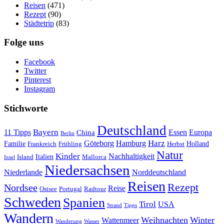
Reisen
(471)
Rezept
(90)
Städtetrip
(83)
Folge uns
Facebook
Twitter
Pinterest
Instagram
Stichworte
Deutschland
Bayern
11 Tipps
Essen
Europa
China
Berlin
Harz
Göteborg
Hamburg
Familie
Frankreich
Frühling
Holland
Herbst
Natur
Kinder
Nachhaltigkeit
Island
Italien
Mallorca
Insel
Niedersachsen
Niederlande
Norddeutschland
Reisen
Rezept
Nordsee
Reise
Portugal
Ostsee
Radtour
Schweden
Spanien
Tirol
USA
Strand
Tipps
Wandern
Weihnachten
Winter
Wattenmeer
Wanderung
Wasser