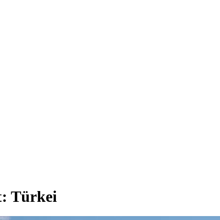
t:
Türkei