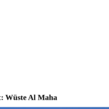
t:
Wüste Al Maha