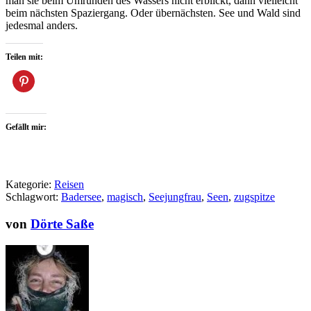
man sie beim Umrunden des Wassers nicht erblickt, dann vielleicht
beim nächsten Spaziergang. Oder übernächsten. See und Wald sind
jedesmal anders.
Teilen mit:
Gefällt mir:
Kategorie:
Reisen
Schlagwort:
Badersee
,
magisch
,
Seejungfrau
,
Seen
,
zugspitze
von
Dörte Saße