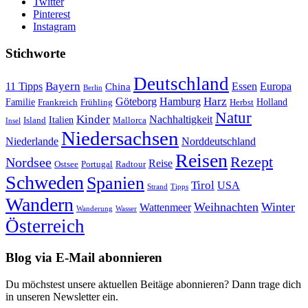
Twitter
Pinterest
Instagram
Stichworte
Deutschland
Bayern
11 Tipps
Essen
Europa
China
Berlin
Harz
Göteborg
Hamburg
Familie
Frankreich
Frühling
Holland
Herbst
Natur
Kinder
Nachhaltigkeit
Island
Italien
Mallorca
Insel
Niedersachsen
Niederlande
Norddeutschland
Reisen
Rezept
Nordsee
Reise
Portugal
Ostsee
Radtour
Schweden
Spanien
Tirol
USA
Strand
Tipps
Wandern
Weihnachten
Winter
Wattenmeer
Wanderung
Wasser
Österreich
Blog via E-Mail abonnieren
Du möchstest unsere aktuellen Beitäge abonnieren? Dann trage dich
in unseren Newsletter ein.