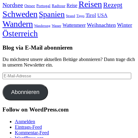
Reisen
Rezept
Nordsee
Reise
Portugal
Ostsee
Radtour
Schweden
Spanien
Tirol
USA
Strand
Tipps
Wandern
Weihnachten
Winter
Wattenmeer
Wanderung
Wasser
Österreich
Blog via E-Mail abonnieren
Du möchstest unsere aktuellen Beitäge abonnieren? Dann trage dich
in unseren Newsletter ein.
E-
Mail-
Adresse
Abonnieren
Follow on WordPress.com
Anmelden
Eintrags-Feed
Kommentar-Feed