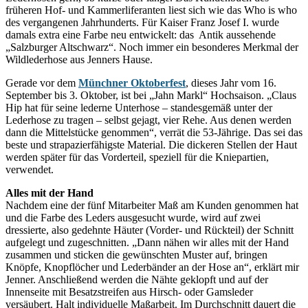
früheren Hof- und Kammerliferanten liest sich wie das Who is who
des vergangenen Jahrhunderts. Für Kaiser Franz Josef I. wurde
damals extra eine Farbe neu entwickelt: das Antik aussehende
„Salzburger Altschwarz“. Noch immer ein besonderes Merkmal der
Wildlederhose aus Jenners Hause.
Gerade vor dem
Münchner Oktoberfest
, dieses Jahr vom 16.
September bis 3. Oktober, ist bei „Jahn Markl“ Hochsaison. „Claus
Hip hat für seine lederne Unterhose – standesgemäß unter der
Lederhose zu tragen – selbst gejagt, vier Rehe. Aus denen werden
dann die Mittelstücke genommen“, verrät die 53-Jährige. Das sei das
beste und strapazierfähigste Material. Die dickeren Stellen der Haut
werden später für das Vorderteil, speziell für die Kniepartien,
verwendet.
Alles mit der Hand
Nachdem eine der fünf Mitarbeiter Maß am Kunden genommen hat
und die Farbe des Leders ausgesucht wurde, wird auf zwei
dressierte, also gedehnte Häuter (Vorder- und Rückteil) der Schnitt
aufgelegt und zugeschnitten. „Dann nähen wir alles mit der Hand
zusammen und sticken die gewünschten Muster auf, bringen
Knöpfe, Knopflöcher und Lederbänder an der Hose an“, erklärt mir
Jenner. Anschließend werden die Nähte geklopft und auf der
Innenseite mit Besatzstreifen aus Hirsch- oder Gamsleder
versäubert. Halt individuelle Maßarbeit. Im Durchschnitt dauert die