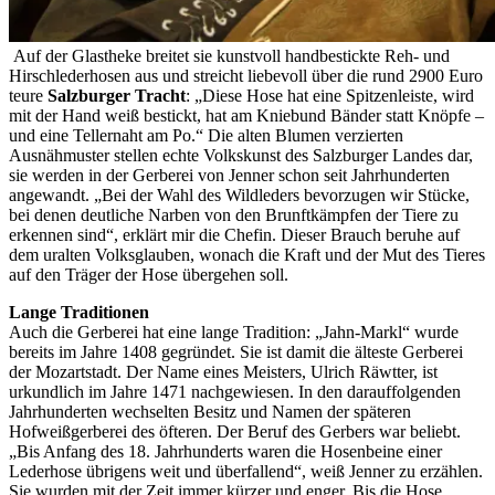
Auf der Glastheke breitet sie kunstvoll handbestickte Reh- und
Hirschlederhosen aus und streicht liebevoll über die rund 2900 Euro
teure
Salzburger Tracht
: „Diese Hose hat eine Spitzenleiste, wird
mit der Hand weiß bestickt, hat am Kniebund Bänder statt Knöpfe –
und eine Tellernaht am Po.“ Die alten Blumen verzierten
Ausnähmuster stellen echte Volkskunst des Salzburger Landes dar,
sie werden in der Gerberei von Jenner schon seit Jahrhunderten
angewandt. „Bei der Wahl des Wildleders bevorzugen wir Stücke,
bei denen deutliche Narben von den Brunftkämpfen der Tiere zu
erkennen sind“, erklärt mir die Chefin. Dieser Brauch beruhe auf
dem uralten Volksglauben, wonach die Kraft und der Mut des Tieres
auf den Träger der Hose übergehen soll.
Lange Traditionen
Auch die Gerberei hat eine lange Tradition: „Jahn-Markl“ wurde
bereits im Jahre 1408 gegründet. Sie ist damit die älteste Gerberei
der Mozartstadt. Der Name eines Meisters, Ulrich Räwtter, ist
urkundlich im Jahre 1471 nachgewiesen. In den darauffolgenden
Jahrhunderten wechselten Besitz und Namen der späteren
Hofweißgerberei des öfteren. Der Beruf des Gerbers war beliebt.
„Bis Anfang des 18. Jahrhunderts waren die Hosenbeine einer
Lederhose übrigens weit und überfallend“, weiß Jenner zu erzählen.
Sie wurden mit der Zeit immer kürzer und enger. Bis die Hose