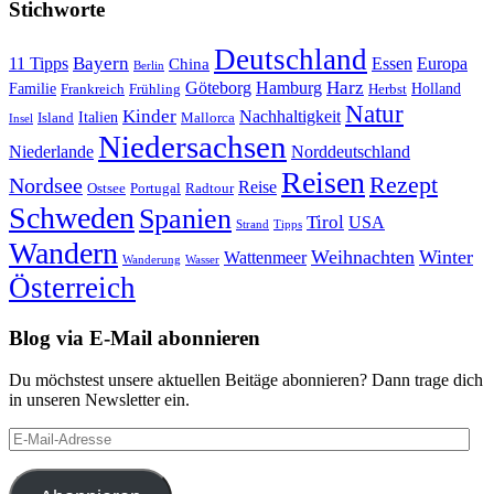
Stichworte
Deutschland
Bayern
11 Tipps
Essen
Europa
China
Berlin
Harz
Göteborg
Hamburg
Familie
Frankreich
Frühling
Holland
Herbst
Natur
Kinder
Nachhaltigkeit
Island
Italien
Mallorca
Insel
Niedersachsen
Niederlande
Norddeutschland
Reisen
Rezept
Nordsee
Reise
Portugal
Ostsee
Radtour
Schweden
Spanien
Tirol
USA
Strand
Tipps
Wandern
Weihnachten
Winter
Wattenmeer
Wanderung
Wasser
Österreich
Blog via E-Mail abonnieren
Du möchstest unsere aktuellen Beitäge abonnieren? Dann trage dich
in unseren Newsletter ein.
E-
Mail-
Adresse