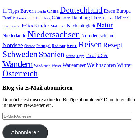
Deutschland
Bayern
11 Tipps
Essen
Europa
China
Berlin
Harz
Göteborg
Hamburg
Familie
Frankreich
Frühling
Holland
Herbst
Natur
Kinder
Nachhaltigkeit
Island
Italien
Mallorca
Insel
Niedersachsen
Niederlande
Norddeutschland
Reisen
Rezept
Nordsee
Reise
Portugal
Ostsee
Radtour
Schweden
Spanien
Tirol
USA
Strand
Tipps
Wandern
Weihnachten
Winter
Wattenmeer
Wanderung
Wasser
Österreich
Blog via E-Mail abonnieren
Du möchstest unsere aktuellen Beitäge abonnieren? Dann trage dich
in unseren Newsletter ein.
E-
Mail-
Adresse
Abonnieren