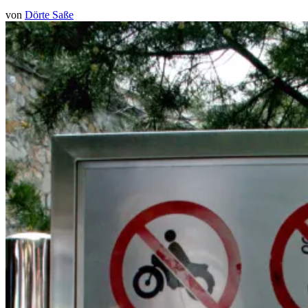
von
Dörte Saße