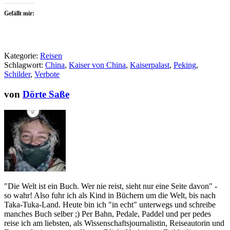
Gefällt mir:
Kategorie:
Reisen
Schlagwort:
China
,
Kaiser von China
,
Kaiserpalast
,
Peking
,
Schilder
,
Verbote
von
Dörte Saße
"Die Welt ist ein Buch. Wer nie reist, sieht nur eine Seite davon" -
so wahr! Also fuhr ich als Kind in Büchern um die Welt, bis nach
Taka-Tuka-Land. Heute bin ich "in echt" unterwegs und schreibe
manches Buch selber ;) Per Bahn, Pedale, Paddel und per pedes
reise ich am liebsten, als Wissenschaftsjournalistin, Reiseautorin und