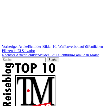
Vorheriger Artikel
Schilder-Bilder 10: Waffenverbot auf öffentlichen
Plätzen in El Salvador
Nächster Artikel
Schilder-Bilder 12: Leuchtturm-Familie in Maine
Suche