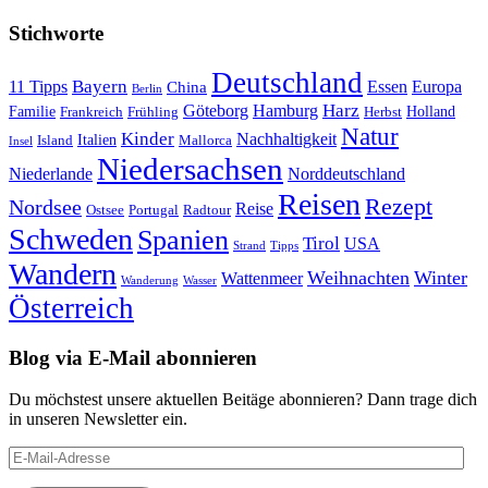
Stichworte
Deutschland
Bayern
11 Tipps
Essen
Europa
China
Berlin
Harz
Göteborg
Hamburg
Familie
Frankreich
Frühling
Holland
Herbst
Natur
Kinder
Nachhaltigkeit
Island
Italien
Mallorca
Insel
Niedersachsen
Niederlande
Norddeutschland
Reisen
Rezept
Nordsee
Reise
Portugal
Ostsee
Radtour
Schweden
Spanien
Tirol
USA
Strand
Tipps
Wandern
Weihnachten
Winter
Wattenmeer
Wanderung
Wasser
Österreich
Blog via E-Mail abonnieren
Du möchstest unsere aktuellen Beitäge abonnieren? Dann trage dich
in unseren Newsletter ein.
E-
Mail-