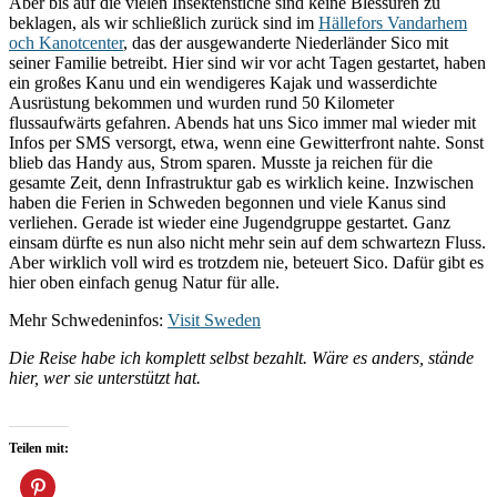
Aber bis auf die vielen Insektenstiche sind keine Blessuren zu
beklagen, als wir schließlich zurück sind im
Hällefors Vandarhem
och Kanotcenter
, das der ausgewanderte Niederländer Sico mit
seiner Familie betreibt. Hier sind wir vor acht Tagen gestartet, haben
ein großes Kanu und ein wendigeres Kajak und wasserdichte
Ausrüstung bekommen und wurden rund 50 Kilometer
flussaufwärts gefahren. Abends hat uns Sico immer mal wieder mit
Infos per SMS versorgt, etwa, wenn eine Gewitterfront nahte. Sonst
blieb das Handy aus, Strom sparen. Musste ja reichen für die
gesamte Zeit, denn Infrastruktur gab es wirklich keine. Inzwischen
haben die Ferien in Schweden begonnen und viele Kanus sind
verliehen. Gerade ist wieder eine Jugendgruppe gestartet. Ganz
einsam dürfte es nun also nicht mehr sein auf dem schwartezn Fluss.
Aber wirklich voll wird es trotzdem nie, beteuert Sico. Dafür gibt es
hier oben einfach genug Natur für alle.
Mehr Schwedeninfos:
Visit Sweden
Die Reise habe ich komplett selbst bezahlt. Wäre es anders, stände
hier, wer sie unterstützt hat.
Teilen mit: