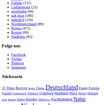
Familie
(151)
Lieblingsziel
(23)
nachhaltig
(96)
nah dran
(186)
natürlich
(110)
Norddeutschland
(89)
Reisen
(471)
Rezept
(90)
Städtetrip
(83)
Folge uns
Facebook
Twitter
Pinterest
Instagram
Stichworte
Deutschland
Bayern
11 Tipps
Essen
Europa
China
Berlin
Harz
Göteborg
Hamburg
Familie
Frankreich
Frühling
Holland
Herbst
Natur
Kinder
Nachhaltigkeit
Island
Italien
Mallorca
Insel