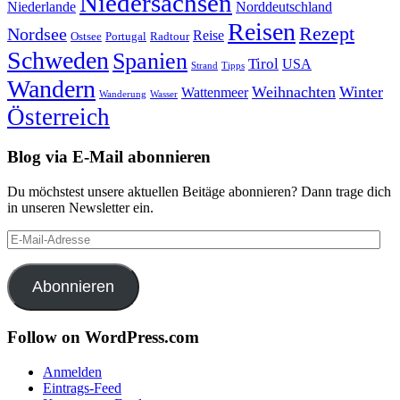
Niedersachsen
Niederlande
Norddeutschland
Reisen
Rezept
Nordsee
Reise
Portugal
Ostsee
Radtour
Schweden
Spanien
Tirol
USA
Strand
Tipps
Wandern
Weihnachten
Winter
Wattenmeer
Wanderung
Wasser
Österreich
Blog via E-Mail abonnieren
Du möchstest unsere aktuellen Beitäge abonnieren? Dann trage dich
in unseren Newsletter ein.
E-
Mail-
Adresse
Abonnieren
Follow on WordPress.com
Anmelden
Eintrags-Feed