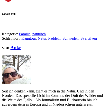
Gefällt mir:
Kategorie:
Familie
,
natürlich
Schlagwort:
Kanutour
,
Natur
,
Paddeln
,
Schweden
,
Svartälven
von
Anke
Seit ich denken kann, zieht es mich in die Natur. Und in den
Norden. Das spezielle Licht im Sommer, der Duft der Wälder und
die Weite des Fjälls... Als Journalistin und Buchautorin bin ich
außerdem gern in Europa und in Niedersachsen unterwegs.