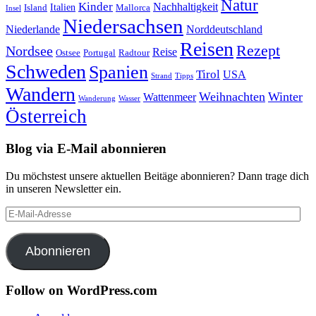
Natur
Kinder
Nachhaltigkeit
Island
Italien
Mallorca
Insel
Niedersachsen
Niederlande
Norddeutschland
Reisen
Rezept
Nordsee
Reise
Portugal
Ostsee
Radtour
Schweden
Spanien
Tirol
USA
Strand
Tipps
Wandern
Weihnachten
Winter
Wattenmeer
Wanderung
Wasser
Österreich
Blog via E-Mail abonnieren
Du möchstest unsere aktuellen Beitäge abonnieren? Dann trage dich
in unseren Newsletter ein.
E-
Mail-
Adresse
Abonnieren
Follow on WordPress.com