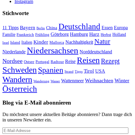
Instagram
Stichworte
Deutschland
Bayern
11 Tipps
Essen
Europa
China
Berlin
Harz
Göteborg
Hamburg
Familie
Frankreich
Frühling
Holland
Herbst
Natur
Kinder
Nachhaltigkeit
Island
Italien
Mallorca
Insel
Niedersachsen
Niederlande
Norddeutschland
Reisen
Rezept
Nordsee
Reise
Portugal
Ostsee
Radtour
Schweden
Spanien
Tirol
USA
Strand
Tipps
Wandern
Weihnachten
Winter
Wattenmeer
Wanderung
Wasser
Österreich
Blog via E-Mail abonnieren
Du möchstest unsere aktuellen Beitäge abonnieren? Dann trage dich
in unseren Newsletter ein.
E-