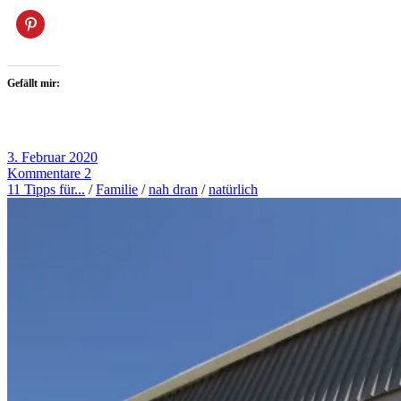
Gefällt mir:
3. Februar 2020
Kommentare 2
11 Tipps für...
/
Familie
/
nah dran
/
natürlich