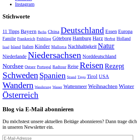
Instagram
Stichworte
Deutschland
Bayern
11 Tipps
Essen
Europa
China
Berlin
Harz
Göteborg
Hamburg
Familie
Frankreich
Frühling
Holland
Herbst
Natur
Kinder
Nachhaltigkeit
Island
Italien
Mallorca
Insel
Niedersachsen
Niederlande
Norddeutschland
Reisen
Rezept
Nordsee
Reise
Portugal
Ostsee
Radtour
Schweden
Spanien
Tirol
USA
Strand
Tipps
Wandern
Weihnachten
Winter
Wattenmeer
Wanderung
Wasser
Österreich
Blog via E-Mail abonnieren
Du möchstest unsere aktuellen Beitäge abonnieren? Dann trage dich
in unseren Newsletter ein.
E-