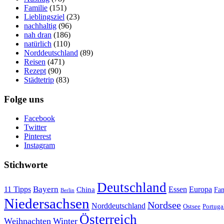
Familie
(151)
Lieblingsziel
(23)
nachhaltig
(96)
nah dran
(186)
natürlich
(110)
Norddeutschland
(89)
Reisen
(471)
Rezept
(90)
Städtetrip
(83)
Folge uns
Facebook
Twitter
Pinterest
Instagram
Stichworte
Deutschland
Bayern
11 Tipps
Essen
Europa
China
Fam
Berlin
Niedersachsen
Nordsee
Norddeutschland
Portuga
Ostsee
Österreich
Weihnachten
Winter