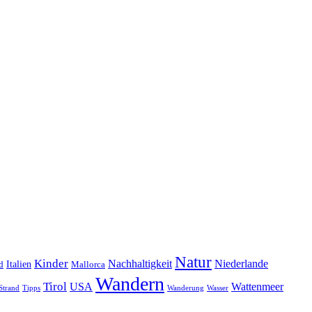
Natur
Kinder
Nachhaltigkeit
Niederlande
d
Italien
Mallorca
Wandern
Tirol
USA
Wattenmeer
Strand
Tipps
Wanderung
Wasser