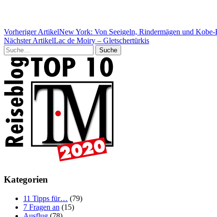
Vorheriger Artikel
New York: Von Seeigeln, Rindermägen und Kobe-
Nächster Artikel
Lac de Moiry – Gletschertürkis
Suche
Kategorien
11 Tipps für…
(79)
7 Fragen an
(15)
Ausflug
(78)