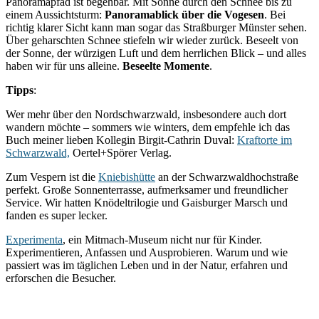
Panoramapfad ist begehbar. Mit Sonne durch den Schnee bis zu
einem Aussichtsturm:
Panoramablick über die Vogesen
. Bei
richtig klarer Sicht kann man sogar das Straßburger Münster sehen.
Über geharschten Schnee stiefeln wir wieder zurück. Beseelt von
der Sonne, der würzigen Luft und dem herrlichen Blick – und alles
haben wir für uns alleine.
Beseelte Momente
.
Tipps
:
Wer mehr über den Nordschwarzwald, insbesondere auch dort
wandern möchte – sommers wie winters, dem empfehle ich das
Buch meiner lieben Kollegin Birgit-Cathrin Duval:
Kraftorte im
Schwarzwald,
Oertel+Spörer Verlag.
Zum Vespern ist die
Kniebishütte
an der Schwarzwaldhochstraße
perfekt. Große Sonnenterrasse, aufmerksamer und freundlicher
Service. Wir hatten Knödeltrilogie und Gaisburger Marsch und
fanden es super lecker.
Experimenta
, ein Mitmach-Museum nicht nur für Kinder.
Experimentieren, Anfassen und Ausprobieren. Warum und wie
passiert was im täglichen Leben und in der Natur, erfahren und
erforschen die Besucher.