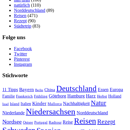
natürlich
(110)
Norddeutschland
(89)
Reisen
(471)
Rezept
(90)
Städtetrip
(83)
Folge uns
Facebook
Twitter
Pinterest
Instagram
Stichworte
Deutschland
Bayern
11 Tipps
Essen
Europa
China
Berlin
Harz
Göteborg
Hamburg
Familie
Frankreich
Frühling
Holland
Herbst
Natur
Kinder
Nachhaltigkeit
Island
Italien
Mallorca
Insel
Niedersachsen
Niederlande
Norddeutschland
Reisen
Rezept
Nordsee
Reise
Portugal
Ostsee
Radtour