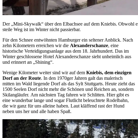
Der „Mini-Skywalk“ über den Elbachsee auf dem Kniebis. Obwohl es n
steile Weg ist im Winter nicht passierbar.
Für den Schnee entwöhnten Hamburger ein seltener Anblick. Nach
zehn Kilometern erreichen wir die
Alexanderschanze
, eine
historische Verteidigungsanlage aus dem 18. Jahrhundert. Das im
Winter geschlossene Hotel Alexanderschanze sieht unheimlich aus
und erinnert an „Shining“.
Wenige Kilometer weiter sind wir auf dem
Kniebis, dem einzigen
Dorf an der Route
. In den 1970ger Jahren galt das malerisch
mitten im Wald liegende Dorf als das Sylt Stuttgarts. Heute zieht das
1500 Seelen Dorf nicht mehr die Schönen und Reichen an, sondern
Skilangläufer. Am nächsten Tag fahren wir Schlitten. Hier gibt es
eine wunderbar lange und sogar Flutlicht beleuchtete Rodelbahn,
die wir ganz für uns alleine haben. Laut kläffend rast der Hund
neben uns her und alle haben Spaß.