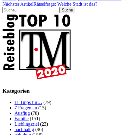
Nächster Artikel
Rätselfrage: Welche Stadt ist das?
Suche
Kategorien
11 Tipps für…
(79)
7 Fragen an
(15)
Ausflug
(78)
Familie
(151)
Lieblingsziel
(23)
nachhaltig
(96)
nah dran
(186)