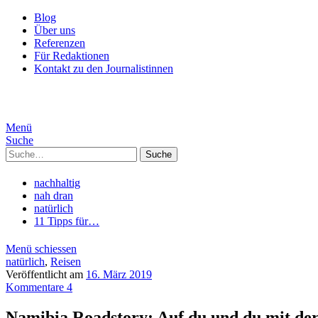
Blog
Über uns
Referenzen
Für Redaktionen
Kontakt zu den Journalistinnen
Menü
Suche
Suche
nachhaltig
nah dran
natürlich
11 Tipps für…
Menü schiessen
natürlich
,
Reisen
Veröffentlicht am
16. März 2019
Kommentare 4
Namibia Roadstory: Auf du und du mit der