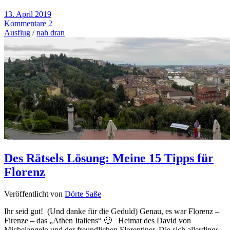
13. April 2019
Kommentare 2
Ausflug
/
nah dran
Des Rätsels Lösung: Meine 15 Tipps für
Florenz
Veröffentlicht von
Dörte Saße
Ihr seid gut! (Und danke für die Geduld) Genau, es war Florenz –
Firenze – das „Athen Italiens“ 🙂 Heimat des David von
Michelangelo und der freundlichen Florentiner. Die sich allerdings