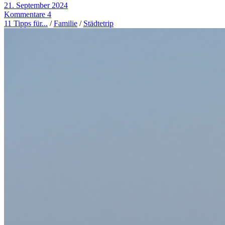
21. September 2024
Kommentare 4
11 Tipps für...
/
Familie
/
Städtetrip