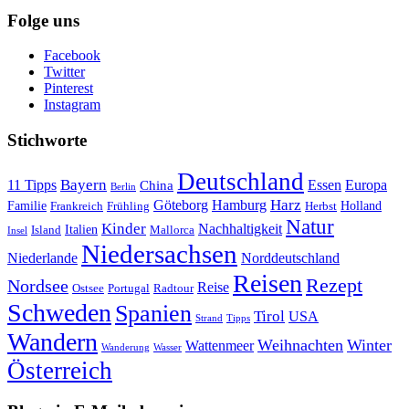
Folge uns
Facebook
Twitter
Pinterest
Instagram
Stichworte
Deutschland
Bayern
11 Tipps
Essen
Europa
China
Berlin
Harz
Göteborg
Hamburg
Familie
Frankreich
Frühling
Holland
Herbst
Natur
Kinder
Nachhaltigkeit
Island
Italien
Mallorca
Insel
Niedersachsen
Niederlande
Norddeutschland
Reisen
Rezept
Nordsee
Reise
Portugal
Ostsee
Radtour
Schweden
Spanien
Tirol
USA
Strand
Tipps
Wandern
Weihnachten
Winter
Wattenmeer
Wanderung
Wasser
Österreich