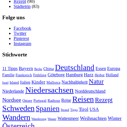
Rezept
(90)
Städtetrip
(83)
Folge uns
Facebook
Twitter
Pinterest
Instagram
Stichworte
Deutschland
Bayern
11 Tipps
Essen
Europa
China
Berlin
Harz
Göteborg
Hamburg
Familie
Frankreich
Frühling
Holland
Herbst
Natur
Kinder
Nachhaltigkeit
Island
Italien
Mallorca
Insel
Niedersachsen
Niederlande
Norddeutschland
Reisen
Rezept
Nordsee
Reise
Portugal
Ostsee
Radtour
Schweden
Spanien
Tirol
USA
Strand
Tipps
Wandern
Weihnachten
Winter
Wattenmeer
Wanderung
Wasser
Österreich