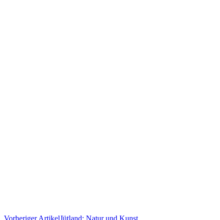
Vorheriger Artikel
Jütland: Natur und Kunst