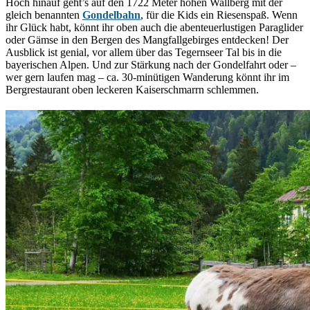
Hoch hinauf geht’s auf den 1722 Meter hohen Wallberg mit der
gleich benannten
Gondelbahn
, für die Kids ein Riesenspaß. Wenn
ihr Glück habt, könnt ihr oben auch die abenteuerlustigen Paraglider
oder Gämse in den Bergen des Mangfallgebirges entdecken! Der
Ausblick ist genial, vor allem über das Tegernseer Tal bis in die
bayerischen Alpen. Und zur Stärkung nach der Gondelfahrt oder –
wer gern laufen mag – ca. 30-minütigen Wanderung könnt ihr im
Bergrestaurant oben leckeren Kaiserschmarrn schlemmen.