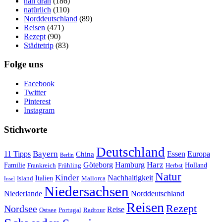
nah dran
(186)
natürlich
(110)
Norddeutschland
(89)
Reisen
(471)
Rezept
(90)
Städtetrip
(83)
Folge uns
Facebook
Twitter
Pinterest
Instagram
Stichworte
Deutschland
Bayern
11 Tipps
Essen
Europa
China
Berlin
Harz
Göteborg
Hamburg
Familie
Frankreich
Frühling
Holland
Herbst
Natur
Kinder
Nachhaltigkeit
Island
Italien
Mallorca
Insel
Niedersachsen
Niederlande
Norddeutschland
Reisen
Rezept
Nordsee
Reise
Portugal
Ostsee
Radtour