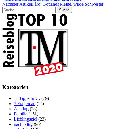
Nächster Artikel
Fårö, Gotlands kleine, wilde Schwester
Suche
Kategorien
11 Tipps für…
(79)
7 Fragen an
(15)
Ausflug
(78)
Familie
(151)
Lieblingsziel
(23)
nachhaltig
(96)