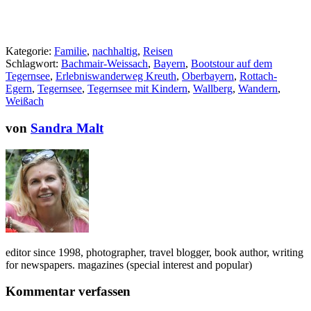
Kategorie:
Familie
,
nachhaltig
,
Reisen
Schlagwort:
Bachmair-Weissach
,
Bayern
,
Bootstour auf dem
Tegernsee
,
Erlebniswanderweg Kreuth
,
Oberbayern
,
Rottach-
Egern
,
Tegernsee
,
Tegernsee mit Kindern
,
Wallberg
,
Wandern
,
Weißach
von
Sandra Malt
editor since 1998, photographer, travel blogger, book author, writing
for newspapers. magazines (special interest and popular)
Kommentar verfassen