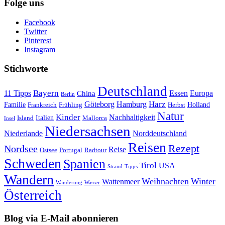
Folge uns
Facebook
Twitter
Pinterest
Instagram
Stichworte
Deutschland
Bayern
11 Tipps
Essen
Europa
China
Berlin
Harz
Göteborg
Hamburg
Familie
Frankreich
Frühling
Holland
Herbst
Natur
Kinder
Nachhaltigkeit
Island
Italien
Mallorca
Insel
Niedersachsen
Niederlande
Norddeutschland
Reisen
Rezept
Nordsee
Reise
Portugal
Ostsee
Radtour
Schweden
Spanien
Tirol
USA
Strand
Tipps
Wandern
Weihnachten
Winter
Wattenmeer
Wanderung
Wasser
Österreich
Blog via E-Mail abonnieren