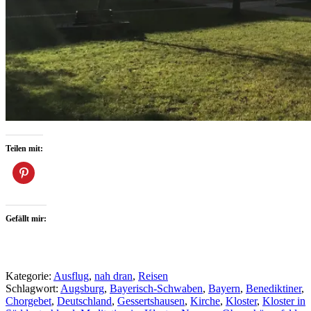
Teilen mit:
Gefällt mir:
Kategorie:
Ausflug
,
nah dran
,
Reisen
Schlagwort:
Augsburg
,
Bayerisch-Schwaben
,
Bayern
,
Benediktiner
,
Chorgebet
,
Deutschland
,
Gessertshausen
,
Kirche
,
Kloster
,
Kloster in