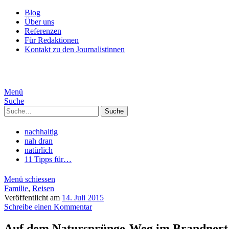
Blog
Über uns
Referenzen
Für Redaktionen
Kontakt zu den Journalistinnen
Menü
Suche
Suche
nachhaltig
nah dran
natürlich
11 Tipps für…
Menü schiessen
Familie
,
Reisen
Veröffentlicht am
14. Juli 2015
Schreibe einen Kommentar
Auf dem Natursprünge-Weg im Brandnert