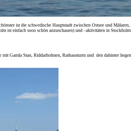
chönster ist die schwedische Hauptstadt zwischen Ostsee und Mälaren, 
kholm ist einfach sooo schön anzuschauen) und –aktivitäten in Stockhol
e mit Gamla Stan, Riddarholmen, Rathausturm und den dahinter liegen