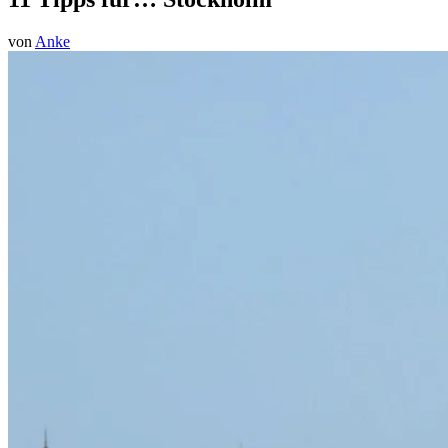
von
Anke